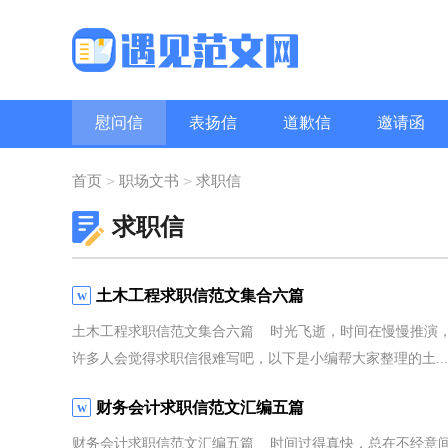
慰问信
表扬信
道歉信
邀请函
问候语
职场礼仪
致辞
>
>
首页
职场文书
求职信
求职信
土木工程求职信范文集合六篇
土木工程求职信范文集合六篇 时光飞逝，时间在慢慢推演
许多人会觉得求职信很难写吧，以下是小编帮大家整理的土...
财务会计求职信范文汇编五篇
财务会计求职信范文汇编五篇 时间过得真快，总在不经意