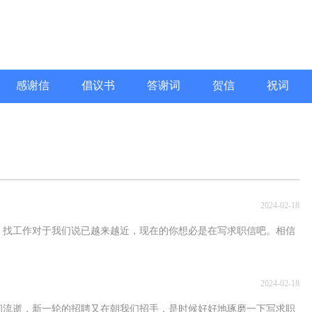
感谢信
倡议书
答谢词
贺信
祝词
2024-02-18
，找工作对于我们说已越来越近，现在的你想必是在写求职信吧。相信
2024-02-18
间流逝，新一轮的招聘又在朝我们招手，是时候好好地琢磨一下写求职