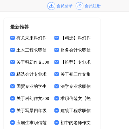
会员登录
会员注册
最新推荐
有关未来科幻作
【精选】科幻作
文汇编十篇
土木工程求职信
文300字集合10篇
财务会计求职信
范文集合六篇
关于科幻作文300
范文汇编五篇
【推荐】专业求
字集锦9篇
精选会计专业求
职信范文集锦8篇
关于初三作文集
职信模板合集5篇
国贸专业的学生
锦8篇
法学专业求职信
求职信
关于科幻作文300
范文集锦七篇
求职信范文【热
字合集七篇
关于写景四年级
门】
建筑工程求职信
作文集合10篇
应届生求职信范
范文汇总八篇
初中的老师作文