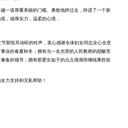
跨越一道厚重美丽的门槛。勇敢地跨过去，跨进了一个新
功底，雄厚实力，温柔的心境，
妇女节那悦耳动听的铃声，衷心感谢全体妇女同志全心全意
有事业的春夏秋冬；拥有当一名光荣的人民教师的甜酸苦
才兼备的领导；拥有那爱生如子的点点滴滴而继续乘胜前
的全力支持和无私帮助！