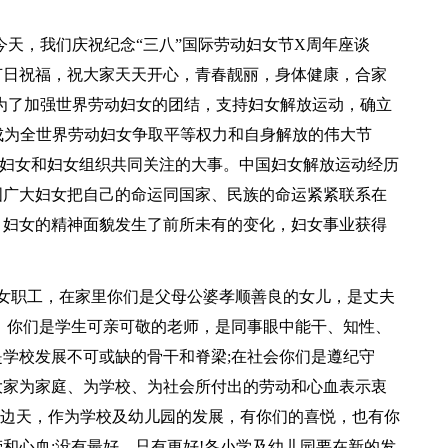
今天，我们庆祝纪念“三八”国际劳动妇女节X周年座谈
节日祝福，祝大家天天开心，青春靓丽，身体健康，合家
会为了加强世界劳动妇女的团结，支持妇女解放运动，确立
就成为全世界劳动妇女争取平等权力和自身解放的伟大节
界妇女和妇女组织共同关注的大事。中国妇女解放运动经历
国广大妇女把自己的命运同国家、民族的命运紧紧联系在
，妇女的精神面貌发生了前所未有的变化，妇女事业获得
女职工，在家里你们是父母公婆孝顺善良的女儿，是丈夫
，你们是学生可亲可敬的老师，是同事眼中能干、知性、
学校发展不可或缺的骨干和脊梁;在社会你们是遵纪守
大家为家庭、为学校、为社会所付出的劳动和心血表示衷
半边天，作为学校及幼儿园的发展，有你们的喜悦，也有你
和心血;没有最好，只有更好!各小学及幼儿园要在新的发