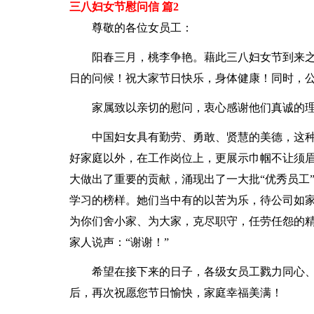
三八妇女节慰问信 篇2
尊敬的各位女员工：
阳春三月，桃李争艳。藉此三八妇女节到来
日的问候！祝大家节日快乐，身体健康！同时，
家属致以亲切的慰问，衷心感谢他们真诚的
中国妇女具有勤劳、勇敢、贤慧的美德，这
好家庭以外，在工作岗位上，更展示巾帼不让须
大做出了重要的贡献，涌现出了一大批“优秀员工”
学习的榜样。她们当中有的以苦为乐，待公司如
为你们舍小家、为大家，克尽职守，任劳任怨的
家人说声：“谢谢！”
希望在接下来的日子，各级女员工戮力同心
后，再次祝愿您节日愉快，家庭幸福美满！