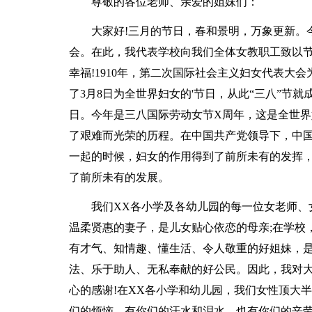
尊敬的各位老师、亲爱的姐妹们：
大家好!三月的节日，春和景明，万象更新。
会。在此，我代表学校向我们全体女教职工致以
幸福!1910年，第二次国际社会主义妇女代表大
了3月8日为全世界妇女的'节日，从此“三八”节
日。今年是三八国际劳动女节X周年，这是全世
了艰难而光荣的历程。在中国共产党领导下，中
一起的时候，妇女的作用得到了前所未有的发挥
了前所未有的发展。
我们XX各小学及各幼儿园的每一位女老师、
温柔贤惠的妻子，是儿女贴心依恋的母亲;在学校
有才气、知情趣、懂生活、令人敬重的好姐妹，是
法、乐于助人、无私奉献的好公民。因此，我对
心的感谢!在XX各小学和幼儿园，我们女性顶大
们的烦恼，有你们的汗水和泪水，也有你们的辛劳