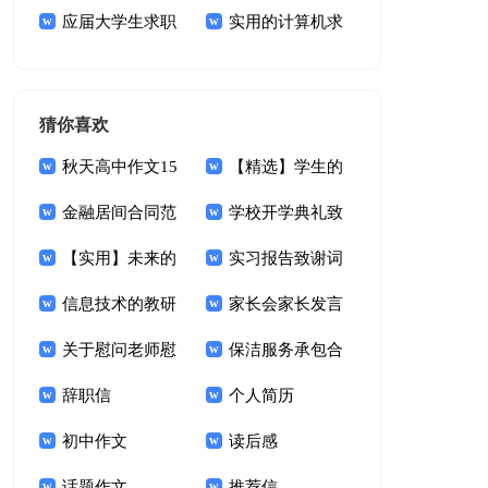
文集锦七篇
应届大学生求职
300字集合九篇
实用的计算机求
信范文锦集九篇
职信范文6篇
猜你喜欢
秋天高中作文15
【精选】学生的
篇
金融居间合同范
保证书模板汇总八篇
学校开学典礼致
本(6篇)
【实用】未来的
辞范文（精选5篇）
实习报告致谢词
笔想象作文四篇
信息技术的教研
怎么写
家长会家长发言
活动总结
关于慰问老师慰
稿(15篇)
保洁服务承包合
问信范文汇编8篇
辞职信
同(15篇)
个人简历
初中作文
读后感
话题作文
推荐信