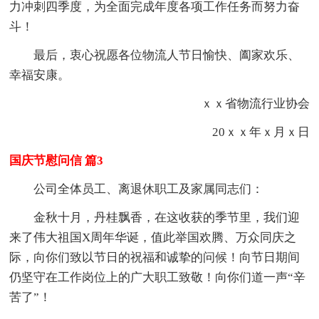
力冲刺四季度，为全面完成年度各项工作任务而努力奋
斗！
最后，衷心祝愿各位物流人节日愉快、阖家欢乐、
幸福安康。
ｘｘ省物流行业协会
20ｘｘ年ｘ月ｘ日
国庆节慰问信 篇3
公司全体员工、离退休职工及家属同志们：
金秋十月，丹桂飘香，在这收获的季节里，我们迎
来了伟大祖国X周年华诞，值此举国欢腾、万众同庆之
际，向你们致以节日的祝福和诚挚的问候！向节日期间
仍坚守在工作岗位上的广大职工致敬！向你们道一声“辛
苦了”！