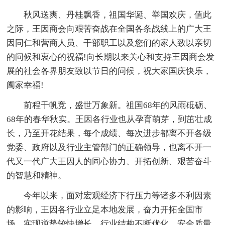
秋风送爽、丹桂飘香，祖国华诞、举国欢庆，值此
之际，王因商会向艰苦奋战在全国各条战线上的广大王
因同仁和营商人员、干部职工以及您们的家人致以亲切
的问候和衷心的祝福!向长期以来关心和支持王因商会发
展的社会各界朋友致以节日的问候，祝大家国庆快乐，
阖家幸福!
前程千帆竞，盛世万象新。祖国68年的风雨砥砺、
68年的春华秋实。王因各行业也从孕育萌芽，到茁壮成
长，乃至开花结果，每个成绩、每次进步都离不开各级
党委、政府以及行业主管部门的正确领导，也离不开一
代又一代广大王因人的同心协力、开拓创新、艰苦奋斗
的智慧和精神。
今年以来，面对宏观经济下行压力等诸多不利因素
的影响，王因各行业立足本地发展，奋力开拓全国市
场，实现逆势较快增长，行业结构不断优化，安全质量