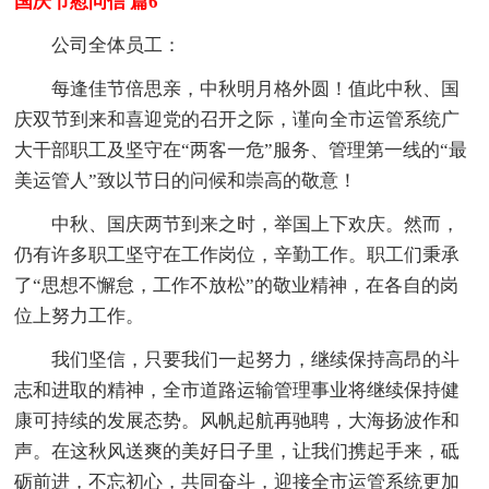
国庆节慰问信 篇6
公司全体员工：
每逢佳节倍思亲，中秋明月格外圆！值此中秋、国
庆双节到来和喜迎党的召开之际，谨向全市运管系统广
大干部职工及坚守在“两客一危”服务、管理第一线的“最
美运管人”致以节日的问候和崇高的敬意！
中秋、国庆两节到来之时，举国上下欢庆。然而，
仍有许多职工坚守在工作岗位，辛勤工作。职工们秉承
了“思想不懈怠，工作不放松”的敬业精神，在各自的岗
位上努力工作。
我们坚信，只要我们一起努力，继续保持高昂的斗
志和进取的精神，全市道路运输管理事业将继续保持健
康可持续的发展态势。风帆起航再驰聘，大海扬波作和
声。在这秋风送爽的美好日子里，让我们携起手来，砥
砺前进，不忘初心，共同奋斗，迎接全市运管系统更加