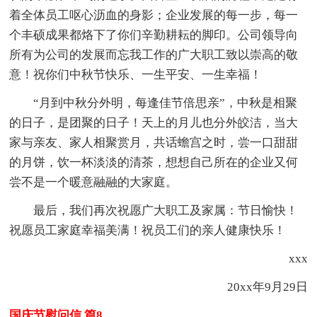
着全体员工呕心沥血的身影；企业发展的每一步，每一
个丰硕成果都烙下了你们辛勤耕耘的脚印。公司领导向
所有为公司的发展而忘我工作的广大职工致以崇高的敬
意！祝你们中秋节快乐、一生平安、一生幸福！
“月到中秋分外明，每逢佳节倍思亲”，中秋是相聚
的日子，是团聚的日子！天上的月儿也分外皎洁，当大
家与亲友、家人相聚赏月，共话蟾宫之时，尝一口甜甜
的月饼，饮一杯淡淡的清茶，想想自己所在的企业又何
尝不是一个暖意融融的大家庭。
最后，我们再次祝愿广大职工及家属：节日愉快！
祝愿员工家庭幸福美满！祝员工们的亲人健康快乐！
xxx
20xx年9月29日
国庆节慰问信 篇8