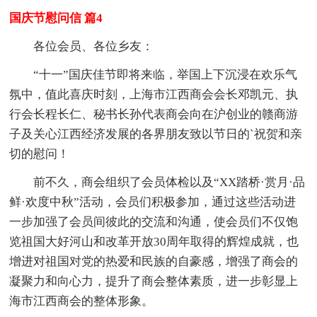
国庆节慰问信 篇4
各位会员、各位乡友：
“十一”国庆佳节即将来临，举国上下沉浸在欢乐气
氛中，值此喜庆时刻，上海市江西商会会长邓凯元、执
行会长程长仁、秘书长孙代表商会向在沪创业的赣商游
子及关心江西经济发展的各界朋友致以节日的`祝贺和亲
切的慰问！
前不久，商会组织了会员体检以及“XX踏桥·赏月·品
鲜·欢度中秋”活动，会员们积极参加，通过这些活动进
一步加强了会员间彼此的交流和沟通，使会员们不仅饱
览祖国大好河山和改革开放30周年取得的辉煌成就，也
增进对祖国对党的热爱和民族的自豪感，增强了商会的
凝聚力和向心力，提升了商会整体素质，进一步彰显上
海市江西商会的整体形象。